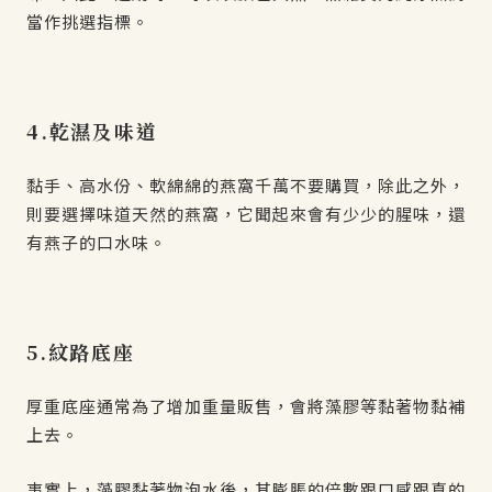
當作挑選指標。
4.乾濕及味道
黏手、高水份、軟綿綿的燕窩千萬不要購買，除此之外，
則要選擇味道天然的燕窩，它聞起來會有少少的腥味，還
有燕子的口水味。
5.紋路底座
厚重底座通常為了增加重量販售，會將藻膠等黏著物黏補
上去。
事實上，藻膠黏著物泡水後，其膨脹的倍數跟口感跟真的