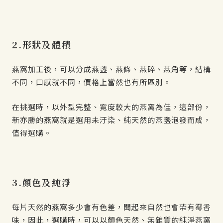
2.形狀及體積
燕窩加工後，可以分成燕盞、燕條、燕碎、燕角等，結構
不同，口感就不同，價格上當然也有所區別。
在挑選時，以外型完整、寬度較大的燕窩為佳，這部份，
新亦勝的燕窩就是選用未汙染、純天然的燕盞泡發而成，
值得選購。
3.顏色及純淨
每片天然的燕窩多少會有色差，聞起來自然也會帶有霉香
味，因此，選購時，可以以顏色天然、無雜質的純淨燕窩